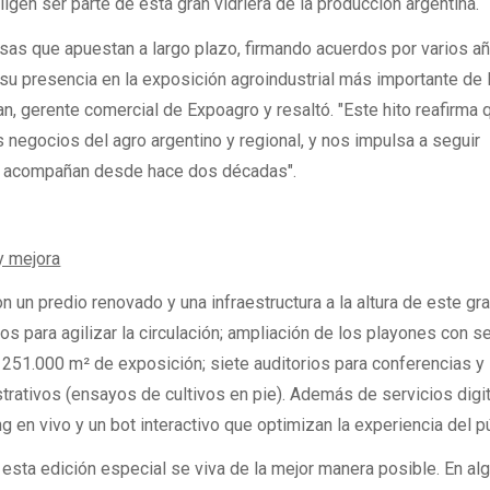
igen ser parte de esta gran vidriera de la producción argentina.
as que apuestan a largo plazo, firmando acuerdos por varios a
u presencia en la exposición agroindustrial más importante de 
an, gerente comercial de Expoagro y resaltó. "Este hito reafirma 
 negocios del agro argentino y regional, y nos impulsa a seguir
os acompañan desde hace dos décadas".
y mejora
n un predio renovado y una infraestructura a la altura de este gra
os para agilizar la circulación; ampliación de los playones con s
; 251.000 m² de exposición; siete auditorios para conferencias y
rativos (ensayos de cultivos en pie). Además de servicios digi
 en vivo y un bot interactivo que optimizan la experiencia del pú
esta edición especial se viva de la mejor manera posible. En al