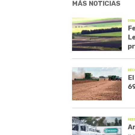
MÁS NOTICIAS
DEB
Fe
Le
p
RÉC
El
69
REE
Ar