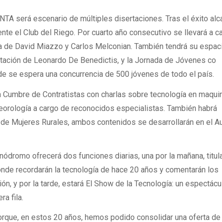
INTA será escenario de múltiples disertaciones. Tras el éxito al
nte el Club del Riego. Por cuarto año consecutivo se llevará a c
a de David Miazzo y Carlos Melconian. También tendrá su espac
rtación de Leonardo De Benedictis, y la Jornada de Jóvenes co
 se espera una concurrencia de 500 jóvenes de todo el país.
 la Cumbre de Contratistas con charlas sobre tecnología en maqui
teorología a cargo de reconocidos especialistas. También habrá
 de Mujeres Rurales, ambos contenidos se desarrollarán en el Au
cnódromo ofrecerá dos funciones diarias, una por la mañana, titul
onde recordarán la tecnología de hace 20 años y comentarán los
ión, y por la tarde, estará El Show de la Tecnología: un espectácu
ra fila.
que, en estos 20 años, hemos podido consolidar una oferta de