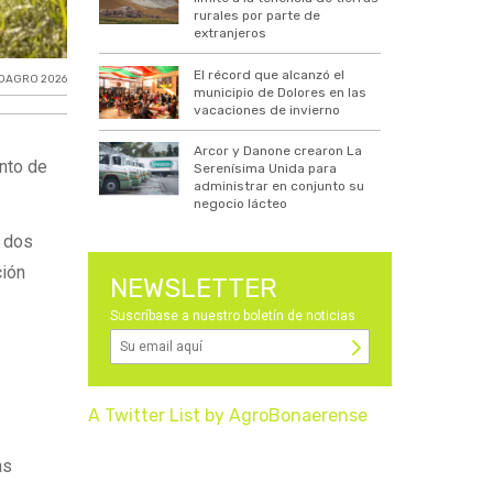
rurales por parte de
extranjeros
El récord que alcanzó el
OAGRO 2026
municipio de Dolores en las
vacaciones de invierno
Arcor y Danone crearon La
unto de
Serenísima Unida para
administrar en conjunto su
negocio lácteo
s dos
ción
NEWSLETTER
Suscríbase a nuestro boletín de noticias
A Twitter List by AgroBonaerense
as