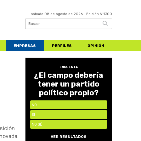
sábado 08 de agosto de 2026
- Edición Nº1300
EMPRESAS
PERFILES
OPINIÓN
ENCUESTA
¿El campo debería
tener un partido
político propio?
NO
SÍ
NO SÉ
sición
enovada.
VER RESULTADOS