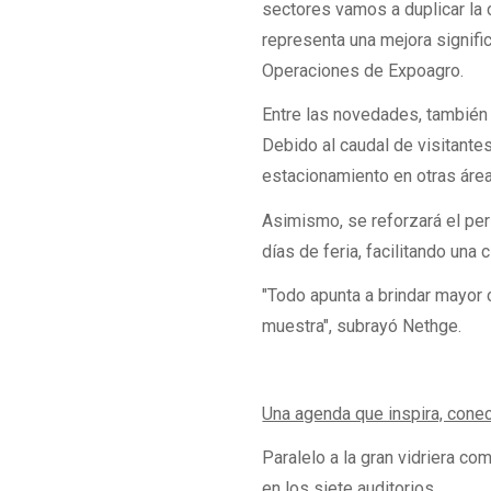
sectores vamos a duplicar la
representa una mejora signific
Operaciones de Expoagro.
Entre las novedades, también
Debido al caudal de visitante
estacionamiento en otras área
Asimismo, se reforzará el per
días de feria, facilitando una 
"Todo apunta a brindar mayor
muestra", subrayó Nethge.
Una agenda que inspira, cone
Paralelo a la gran vidriera co
en los siete auditorios.