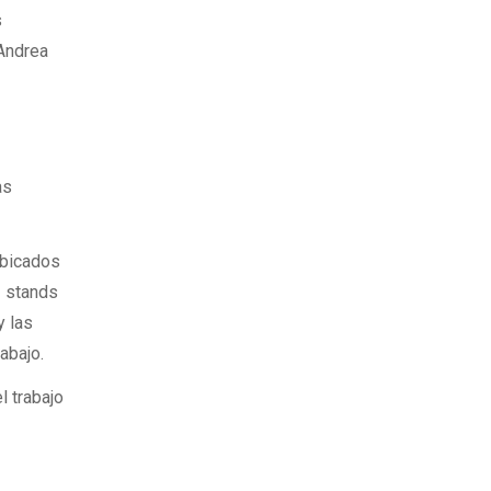
s
 Andrea
as
ubicados
z stands
y las
abajo.
l trabajo