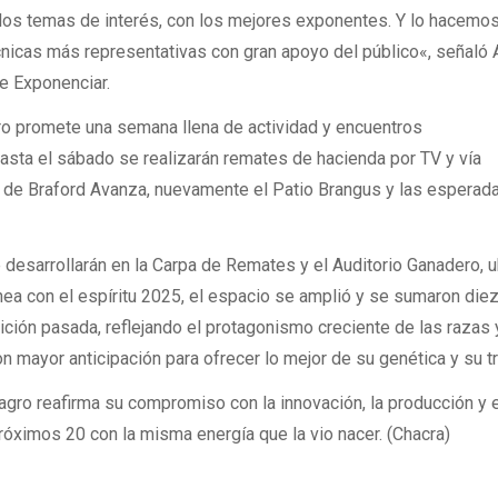
los temas de interés, con los mejores exponentes. Y lo hacemo
cnicas más representativas con gran apoyo del público«, señaló
e Exponenciar.
ro promete una semana llena de actividad y encuentros
asta el sábado se realizarán remates de hacienda por TV y vía
n de Braford Avanza, nuevamente el Patio Brangus y las esperad
 desarrollarán en la Carpa de Remates y el Auditorio Ganadero, 
línea con el espíritu 2025, el espacio se amplió y se sumaron die
ción pasada, reflejando el protagonismo creciente de las razas 
 mayor anticipación para ofrecer lo mejor de su genética y su tr
agro reafirma su compromiso con la innovación, la producción y e
próximos 20 con la misma energía que la vio nacer. (Chacra)