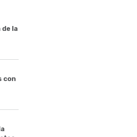
 de la
s con
da