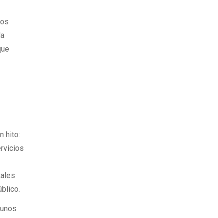
ños
la
que
n hito:
ervicios
tales
blico.
gunos