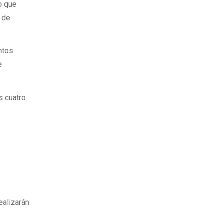
o que
e de
ntos.
e
s cuatro
ealizarán