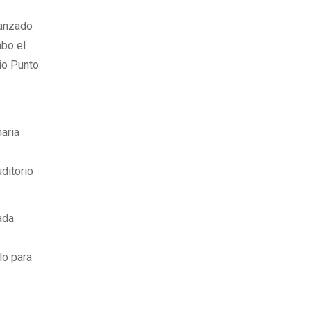
canzado
abo el
io Punto
naria
ditorio
ada
lo para