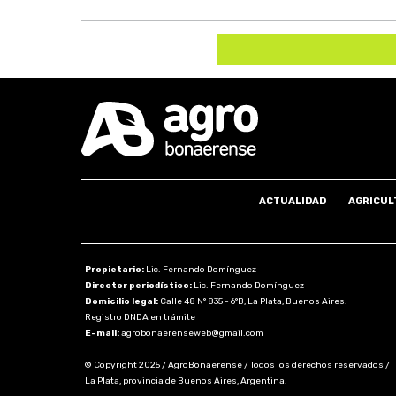
ACTUALIDAD
AGRICUL
Propietario:
Lic. Fernando Domínguez
Director periodístico:
Lic. Fernando Domínguez
Domicilio legal:
Calle 48 N° 835 - 6°B, La Plata, Buenos Aires.
Registro DNDA en trámite
E-mail:
agrobonaerenseweb@gmail.com
© Copyright 2025 / AgroBonaerense / Todos los derechos reservados /
La Plata, provincia de Buenos Aires, Argentina.