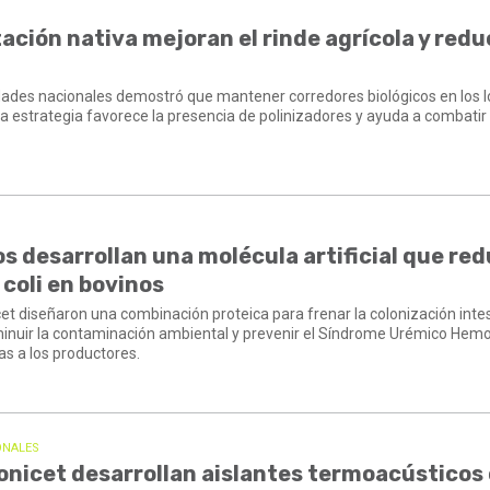
ación nativa mejoran el rinde agrícola y redu
idades nacionales demostró que mantener corredores biológicos en los l
La estrategia favorece la presencia de polinizadores y ayuda a combatir
s desarrollan una molécula artificial que red
 coli en bovinos
cet diseñaron una combinación proteica para frenar la colonización intes
minuir la contaminación ambiental y prevenir el Síndrome Urémico Hemol
s a los productores.
ONALES
onicet desarrollan aislantes termoacústicos