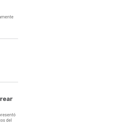
ltamente
orear
 presentó
cos del