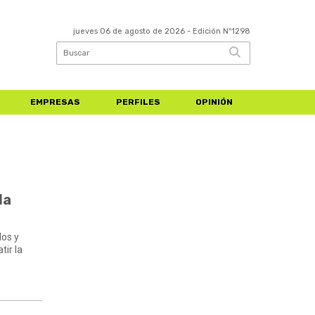
jueves 06 de agosto de 2026
- Edición Nº1298
EMPRESAS
PERFILES
OPINIÓN
la
dos y
tir la