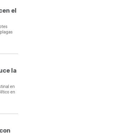
cen el
otes
 plagas
uce la
tinal en
ítico en
 con