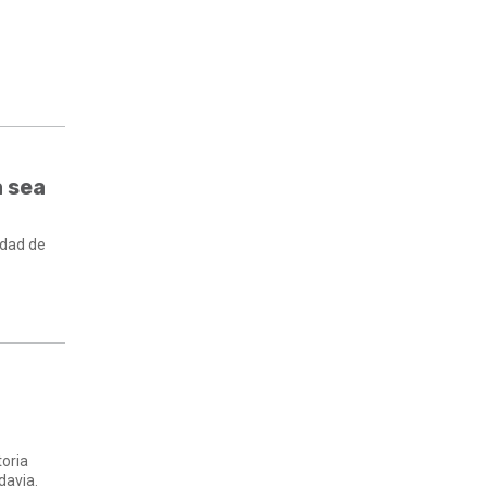
a sea
idad de
toria
davia.