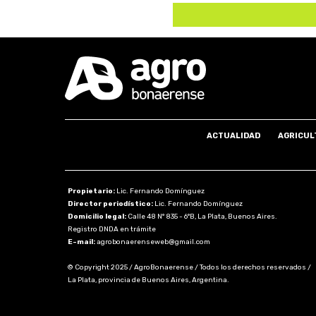
ACTUALIDAD
AGRICUL
Propietario:
Lic. Fernando Domínguez
Director periodístico:
Lic. Fernando Domínguez
Domicilio legal:
Calle 48 N° 835 - 6°B, La Plata, Buenos Aires.
Registro DNDA en trámite
E-mail:
agrobonaerenseweb@gmail.com
© Copyright 2025 / AgroBonaerense / Todos los derechos reservados /
La Plata, provincia de Buenos Aires, Argentina.