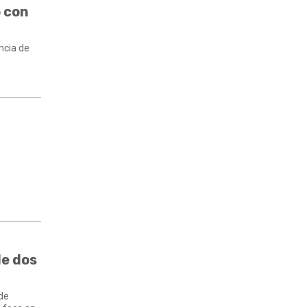
ó con
ncia de
y
de dos
 de