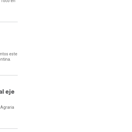
n foco en
untos este
ntina.
al eje
 Agraria