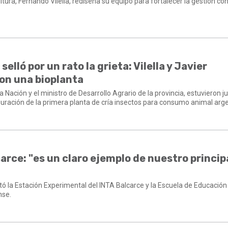
ltura, Fernando Vilella, rediseña su equipo para fortalecer la gestión co
elló por un rato la grieta: Vilella y Javier
on una bioplanta
 Nación y el ministro de Desarrollo Agrario de la provincia, estuvieron j
guración de la primera planta de cría insectos para consumo animal arge
lcarce: "es un claro ejemplo de nuestro princip
tó la Estación Experimental del INTA Balcarce y la Escuela de Educación
nse.