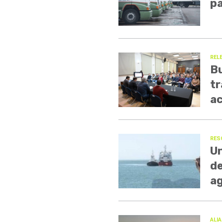
pa
REL
Bu
tr
ac
RES
Un
de
a
ALI