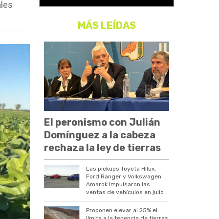
ales
MÁS LEÍDAS
El peronismo con Julián
Domínguez a la cabeza
rechaza la ley de tierras
Las pickups Toyota Hilux,
Ford Ranger y Volkswagen
Amarok impulsaron las
ventas de vehículos en julio
Proponen elevar al 25% el
límite a la tenencia de tierras