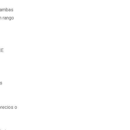
e ambas
n rango
l
IE
os
precios o