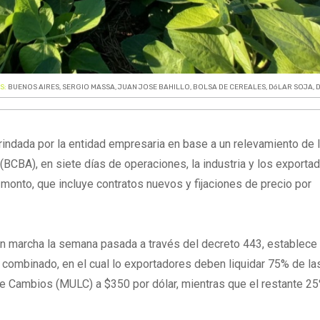
S:
BUENOS AIRES
,
SERGIO MASSA
,
JUAN JOSE BAHILLO
,
BOLSA DE CEREALES
,
DóLAR SOJA
,
rindada por la entidad empresaria en base a un relevamiento de 
BCBA), en siete días de operaciones, la industria y los exporta
monto, que incluye contratos nuevos y fijaciones de precio por
 en marcha la semana pasada a través del decreto 443, establece
combinado, en el cual lo exportadores deben liquidar 75% de la
de Cambios (MULC) a $350 por dólar, mientras que el restante 2