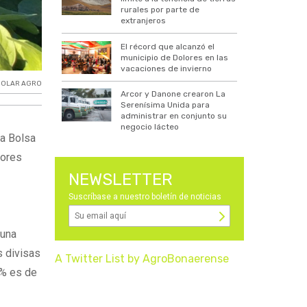
rurales por parte de
extranjeros
El récord que alcanzó el
municipio de Dolores en las
vacaciones de invierno
DOLAR AGRO
Arcor y Danone crearon La
Serenísima Unida para
administrar en conjunto su
negocio lácteo
la Bolsa
dores
NEWSLETTER
Suscríbase a nuestro boletín de noticias
 una
s divisas
A Twitter List by AgroBonaerense
5% es de