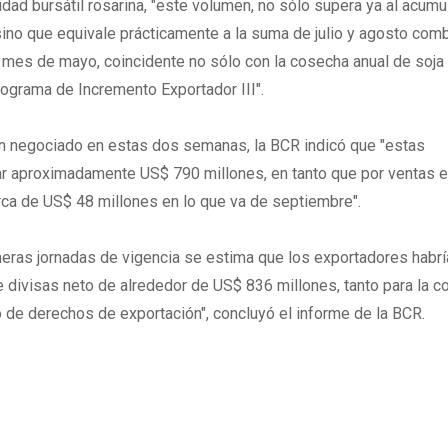
dad bursátil rosarina, "este volumen, no sólo supera ya al acum
ino que equivale prácticamente a la suma de julio y agosto com
l mes de mayo, coincidente no sólo con la cosecha anual de soja
rograma de Incremento Exportador III".
n negociado en estas dos semanas, la BCR indicó que "estas
car aproximadamente US$ 790 millones, en tanto que por ventas 
rca de US$ 48 millones en lo que va de septiembre".
meras jornadas de vigencia se estima que los exportadores habrí
de divisas neto de alrededor de US$ 836 millones, tanto para la 
 de derechos de exportación", concluyó el informe de la BCR.