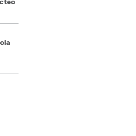
ácteo
ola