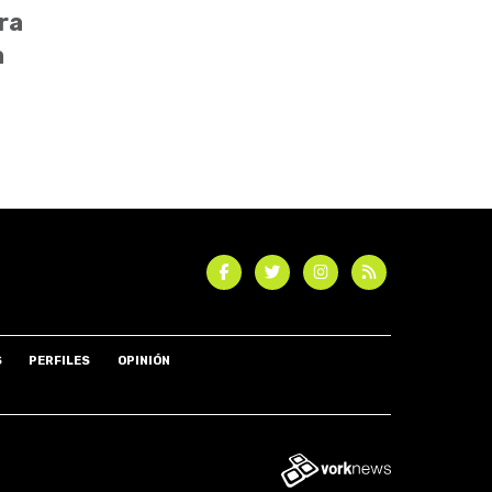
ra
a
S
PERFILES
OPINIÓN