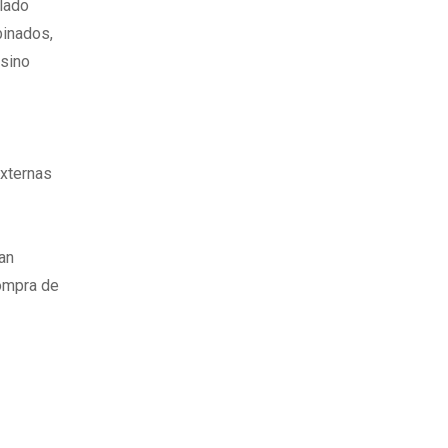
ulado
binados,
 sino
externas
an
compra de