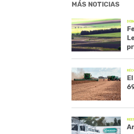
MÁS NOTICIAS
DEB
Fe
Le
p
RÉC
El
69
REE
Ar