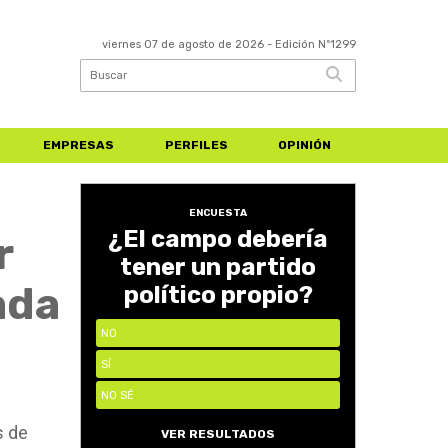
viernes 07 de agosto de 2026
- Edición Nº1299
EMPRESAS
PERFILES
OPINIÓN
ENCUESTA
¿El campo debería
r
tener un partido
ada
político propio?
NO
SÍ
NO SÉ
s de
VER RESULTADOS