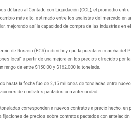
sos dólares al Contado con Liquidación (CCL), el promedio entr
e cambio más alto, estimado entre los analistas del mercado en u
ar, mejorando así la capacidad de compra de las industrias en e
ercio de Rosario (BCR) indicó hoy que la puesta en marcha del P
iones local" a partir de una mejora en los precios ofrecidos por la
un rango de entre $150.00 y $162.000 la tonelada.
do hasta la fecha fue de 2,15 millones de toneladas entre nuev
jaciones de contratos pactados con anterioridad.
e toneladas corresponden a nuevos contratos a precio hecho, en 
a fijaciones de precios sobre contratos pactados con antelación.