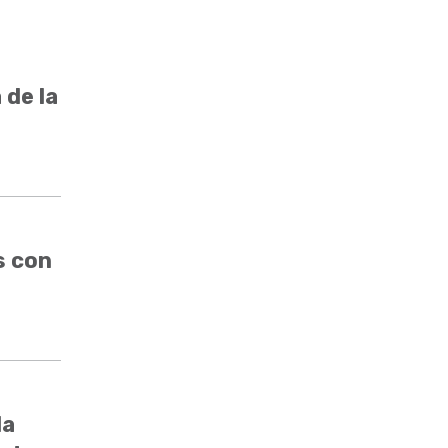
 de la
s con
da