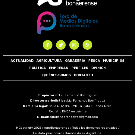
ACTUALIDAD
AGRICULTURA
GANADERÍA
PESCA
MUNICIPIOS
POLÍTICA
EMPRESAS
PERFILES
OPINIÓN
QUIÉNES SOMOS
CONTACTO
Propietario:
Lic. Fernando Domínguez
Director periodístico:
Lic. Fernando Domínguez
Domicilio legal:
Calle 48 N° 835 - 6°B, La Plata, Buenos Aires.
Registro DNDA en trámite
E-mail:
agrobonaerenseweb@gmail.com
© Copyright 2025 / AgroBonaerense / Todos los derechos reservados /
La Plata, provincia de Buenos Aires, Argentina.