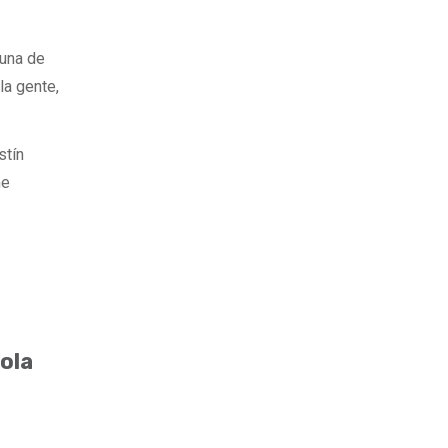
 una de
la gente,
stín
me
ola