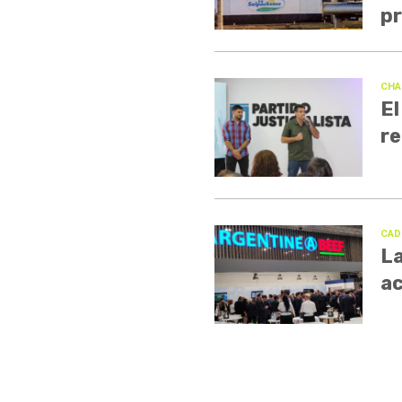
pr
CHA
El
re
CAD
La
ac