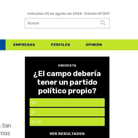
miércoles 05 de agosto de 2026
- Edición Nº1297
EMPRESAS
PERFILES
OPINIÓN
ENCUESTA
¿El campo debería
e
tener un partido
político propio?
NO
SÍ
NO SÉ
n San
rrios
VER RESULTADOS