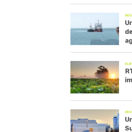
RES
Un
de
a
ALI
RT
im
RES
Un
Su