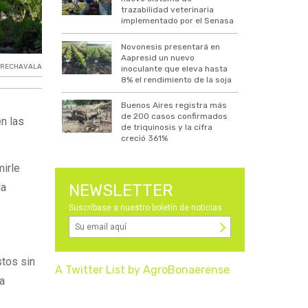
trazabilidad veterinaria
implementado por el Senasa
Novonesis presentará en
Aapresid un nuevo
RECHAVALA
inoculante que eleva hasta
8% el rendimiento de la soja
Buenos Aires registra más
de 200 casos confirmados
en las
de triquinosis y la cifra
creció 361%
mirle
la
NEWSLETTER
Suscríbase a nuestro boletín de noticias
stos sin
A Twitter List by AgroBonaerense
la