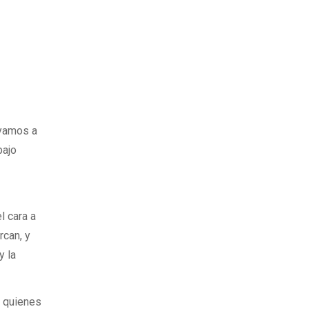
oyamos a
bajo
l cara a
rcan, y
y la
e quienes